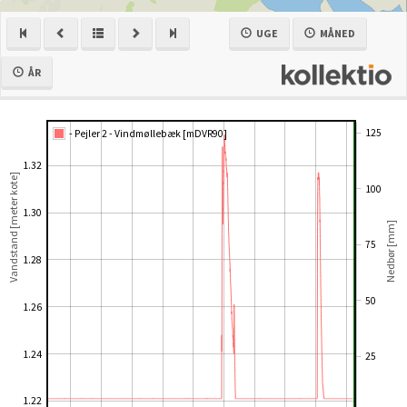
UGE
MÅNED
ÅR
125
- Pejler 2 - Vindmøllebæk [mDVR90]
1.32
Vandstand [meter kote]
100
1.30
Nedbør [mm]
75
1.28
50
1.26
1.24
25
1.22